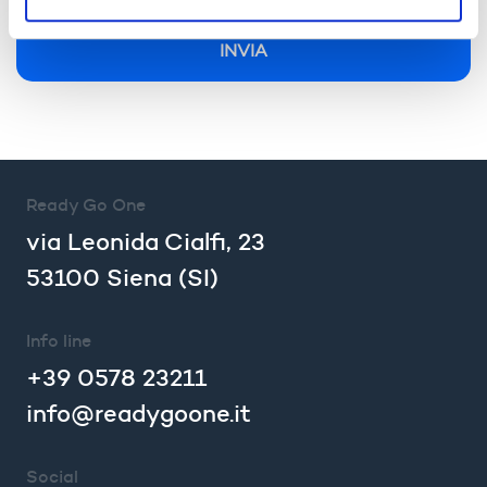
Ready Go One
via Leonida Cialfi, 23
53100 Siena (SI)
Info line
+39 0578 23211
info@readygoone.it
Social